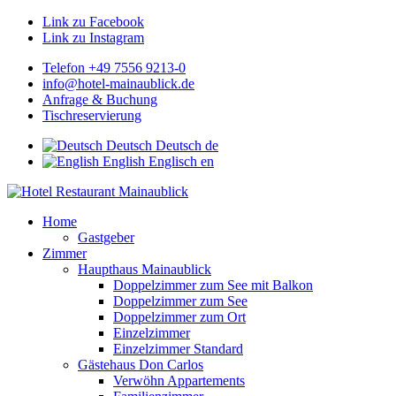
Link zu Facebook
Link zu Instagram
Telefon +49 7556 9213-0
info@hotel-mainaublick.de
Anfrage & Buchung
Tischreservierung
Deutsch
Deutsch
de
English
Englisch
en
Home
Gastgeber
Zimmer
Haupthaus Mainaublick
Doppelzimmer zum See mit Balkon
Doppelzimmer zum See
Doppelzimmer zum Ort
Einzelzimmer
Einzelzimmer Standard
Gästehaus Don Carlos
Verwöhn Appartements