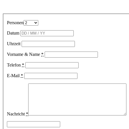
Personen
Datum
Uhrzeit
Vorname & Name
*
Telefon
*
E-Mail
*
Nachricht
*