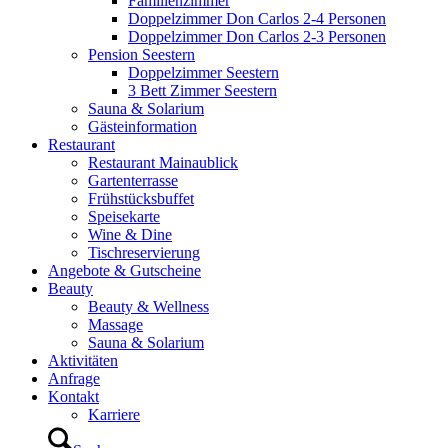
Familienzimmer
Doppelzimmer Don Carlos 2-4 Personen
Doppelzimmer Don Carlos 2-3 Personen
Pension Seestern
Doppelzimmer Seestern
3 Bett Zimmer Seestern
Sauna & Solarium
Gästeinformation
Restaurant
Restaurant Mainaublick
Gartenterrasse
Frühstücksbuffet
Speisekarte
Wine & Dine
Tischreservierung
Angebote & Gutscheine
Beauty
Beauty & Wellness
Massage
Sauna & Solarium
Aktivitäten
Anfrage
Kontakt
Karriere