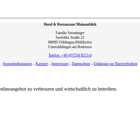
Hotel & Restaurant Mainaublick
Familie Sernatinger
Seefelder Straße 22
88690 Uhldingen-Mühlhofen
Unteruhldingen am Bodensee
Telefon: +49 (0)7556 9213-0
Stornobedingungen
–
Karriere
–
Impressum
–
Datenschutz
–
Erklärung zur Barrierefreiheit
nlineangebot zu verbessern und wirtschaftlich zu betreiben.