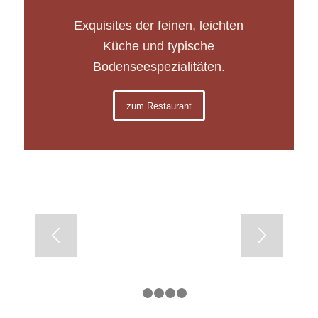
Exquisites der feinen, leichten
Küche und typische
Bodenseespezialitäten.
zum Restaurant
1
2
3
4
5