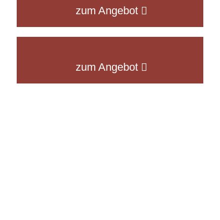
Frühjahrszauber auf der Insel
zum Angebot
Mainau 2026
Drei Inseltour am Bodensee
zum Angebot